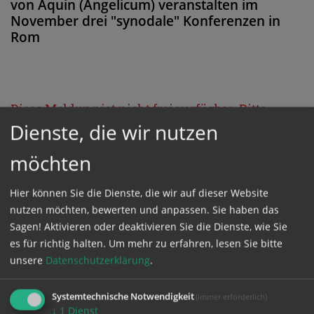
von Aquin (Angelicum) veranstalten im
November drei "synodale" Konferenzen in
Rom
Diese Meldung ist nicht frei verfügbar. Bitte
Dienste, die wir nutzen
loggen Sie sich ein, oder bestellen Sie das
Produkt
Kathpress_online
.
möchten
Hier können Sie die Dienste, die wir auf dieser Website
GESCHÜTZTER BEREICH
nutzen möchten, bewerten und anpassen. Sie haben das
Sagen! Aktivieren oder deaktivieren Sie die Dienste, wie Sie
Bitte melden Sie sich mit Ihrem Benutzernamen
es für richtig halten.
Um mehr zu erfahren, lesen Sie bitte
unsere
Datenschutzerklärung
.
und Passwort an.
Systemtechnische Notwendigkeit
(immer erforderlich)
Benutzername
↓
1
Dienst