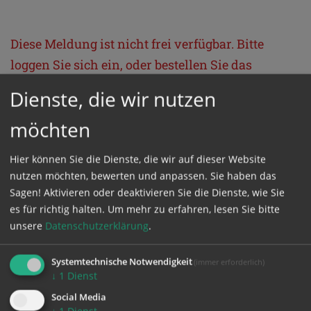
Diese Meldung ist nicht frei verfügbar. Bitte
loggen Sie sich ein, oder bestellen Sie das
Produkt
Kathpress_online
.
Dienste, die wir nutzen
möchten
GESCHÜTZTER BEREICH
Hier können Sie die Dienste, die wir auf dieser Website
Bitte melden Sie sich mit Ihrem Benutzernamen
nutzen möchten, bewerten und anpassen. Sie haben das
Sagen! Aktivieren oder deaktivieren Sie die Dienste, wie Sie
und Passwort an.
es für richtig halten.
Um mehr zu erfahren, lesen Sie bitte
unsere
Datenschutzerklärung
.
Benutzername
Systemtechnische Notwendigkeit
(immer erforderlich)
↓
1
Dienst
Passwort
Social Media