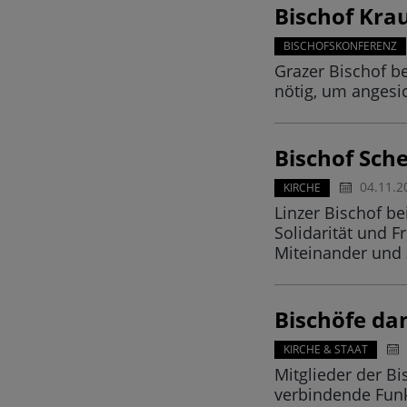
Bischof Krau
BISCHOFSKONFERENZ
Grazer Bischof b
nötig, um angesi
Bischof Sch
04.11.2
KIRCHE
Linzer Bischof b
Solidarität und 
Miteinander und
Bischöfe da
KIRCHE & STAAT
Mitglieder der B
verbindende Funk