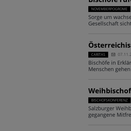
NOVEMBERPOGROME
Sorge um wachsend
Gesellschaft sic
Österreichi
07.11.
CARITAS
Bischöfe in Erkl
Menschen gehen u
Weihbischo
BISCHOFSKONFERENZ
Salzburger Weihb
gegangene Mitfr