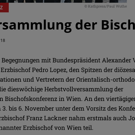
© Kathpress/Paul Wuthe
Z
rsammlung der Bisch
:18
 Begegnungen mit Bundespräsident Alexander 
 Erzbischof Pedro Lopez, den Spitzen der diözes
ationen und Vertretern der Orientalisch-orthod
die dieswöchige Herbstvollversammlung der
en Bischofskonferenz in Wien. An den viertägige
 3. bis 6. November unter dem Vorsitz des Konf
rzbischof Franz Lackner nahm erstmals auch Jo
nannter Erzbischof von Wien teil.