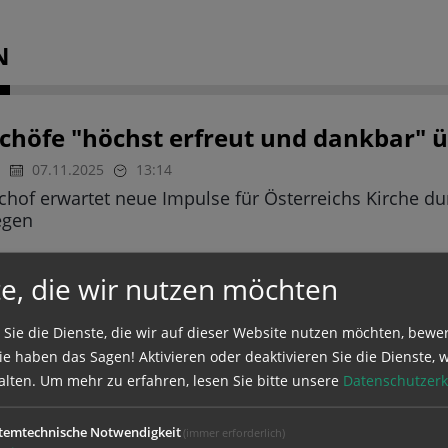
N
schöfe "höchst erfreut und dankbar" 
07.11.2025
13:14
schof erwartet neue Impulse für Österreichs Kirche d
egen
e, die wir nutzen möchten
pell für starken Sozialstaat und Ukrai
07.11.2025
12:14
 Sie die Dienste, die wir auf dieser Website nutzen möchten, bewe
er bei Pressekonferenz nach Vollversammlung: Blick au
e haben das Sagen! Aktivieren oder deaktivieren Sie die Dienste, w
r gemeinsamen Menschheitsfamilie verpflichtet zur
alten.
Um mehr zu erfahren, lesen Sie bitte unsere
Datenschutzerk
temtechnische Notwendigkeit
(immer erforderlich)