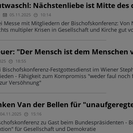
twaschl: Nächstenliebe ist Mitte des 
05.11.2025
10:14
ei Messe mit Mitgliedern der Bischofskonferenz: Von 
chts multipler Krisen in Gesellschaft und Kirche gu
euer: "Der Mensch ist dem Menschen 
025
18:55
ei Bischofskonferenz-Festgottesdienst im Wiener Ste
Frieden - Fähigkeit zum Kompromiss "weder faul noch
 zur Versöhnung"
nken Van der Bellen für "unaufgereg
04.11.2025
15:16
ischofskonferenz zu Gast beim Bundespräsidenten - Bi
tion" für Gesellschaft und Demokratie