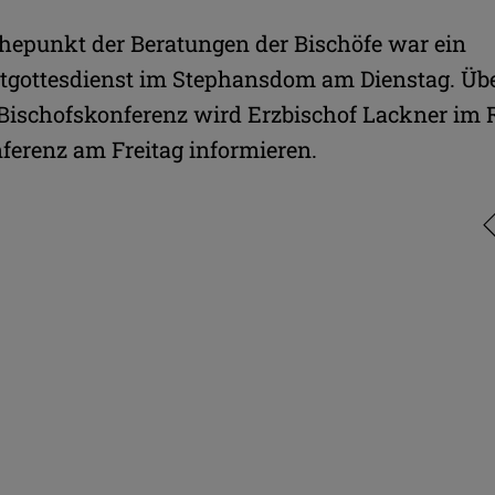
r Vorsitzende der Österreichischen
Vollversammlung der
schofskonferenz bei der
Bischofskonferenz (3.-6
öhepunkt der Beratungen der Bischöfe war ein
essekonferenz zur
Am Spiegeln)
stgottesdienst im Stephansdom am Dienstag. Übe
rbstvollversammlung der Bischöfe
 7. November 2025 in Wien
 Bischofskonferenz wird Erzbischof Lackner i
ferenz am Freitag informieren.