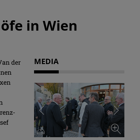
öfe in Wien
MEDIA
Van der
anen
oxen
n
erenz-
sef