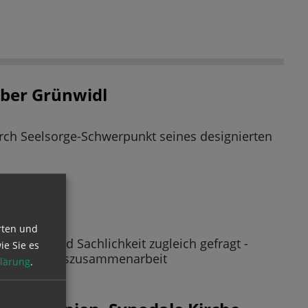
über Grünwidl
urch Seelsorge-Schwerpunkt seines designierten
ne-Hilfe
rten und
f Arme und Sachlichkeit zugleich gefragt -
ie Sie es
 Entwicklungszusammenarbeit
lärung
.