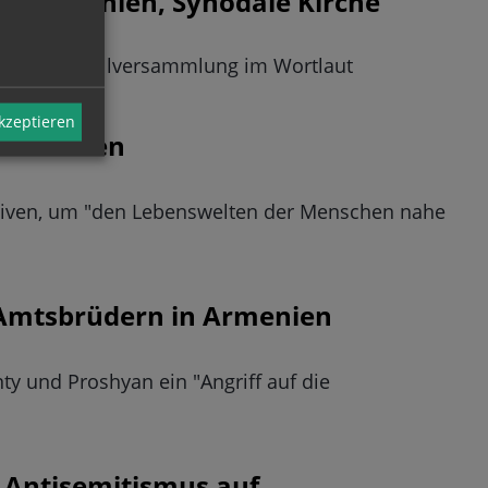
s, Armenien, Synodale Kirche
der Herbstvollversammlung im Wortlaut
akzeptieren
her werden
iativen, um "den Lebenswelten der Menschen nahe
n Amtsbrüdern in Armenien
ty und Proshyan ein "Angriff auf die
 Antisemitismus auf