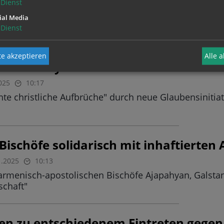
ferenz: Nächstenliebe, Antisemitismu
Dienst
:17
ial Media
Dienst
Österreichischen Bischofskonferenz zum Abschluss 
e akzeptieren
Alle 
irche soll synodaler und missionarisc
025
10:17
hte christliche Aufbrüche" durch neue Glaubensinit
 Bischöfe solidarisch mit inhaftierte
1.2025
10:13
 armenisch-apostolischen Bischöfe Ajapahyan, Galstan
chaft"
fen zu entschiedenem Eintreten gegen