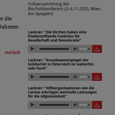
Vollversammlung der
Vollv
.11.2025, Wien,
Bischofskonferenz (3.-6.11.2025, Wien,
Bischo
Am Spiegeln)
Am Spi
r die
m Rahmen
Lackner: "Die Kirchen haben eine
friedenstiftende Funktion für
Gesellschaft und Demokratie"
zurück
Lackner: "Grundwasserspiegel der
Solidarität in Österreich ist weiterhin
sehr hoch"
Lackner: "Hilfsorganisationen wie die
Caritas erbringen wertvolle Leistungen
für die Allgemeinheit"