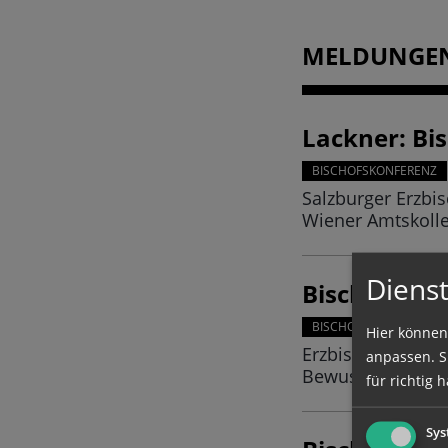
MELDUNGE
Lackner: Bi
BISCHOFSKONFERENZ
Salzburger Erzbi
Wiener Amtskoll
Dienst
Bischöfe: Ap
BISCHOFSKONFERENZ
Hier können
Erzbischof Lackn
anpassen. Si
Bewusstsein eine
für richtig h
Sys