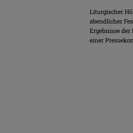
De
Bi
Liturgischer H
Pr
abendlicher Fe
He
am
Ergebnisse der
einer Pressekon