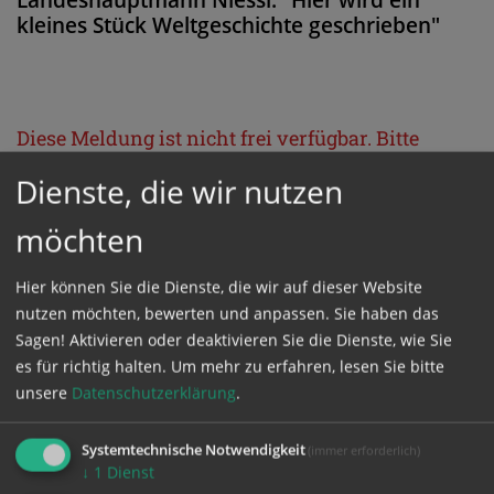
kleines Stück Weltgeschichte geschrieben"
Diese Meldung ist nicht frei verfügbar. Bitte
loggen Sie sich ein, oder bestellen Sie das
Dienste, die wir nutzen
Produkt
Kathpress_online
.
möchten
GESCHÜTZTER BEREICH
Hier können Sie die Dienste, die wir auf dieser Website
nutzen möchten, bewerten und anpassen. Sie haben das
Sagen! Aktivieren oder deaktivieren Sie die Dienste, wie Sie
Bitte melden Sie sich mit Ihrem Benutzernamen
es für richtig halten.
Um mehr zu erfahren, lesen Sie bitte
und Passwort an.
unsere
Datenschutzerklärung
.
Benutzername
Systemtechnische Notwendigkeit
(immer erforderlich)
↓
1
Dienst