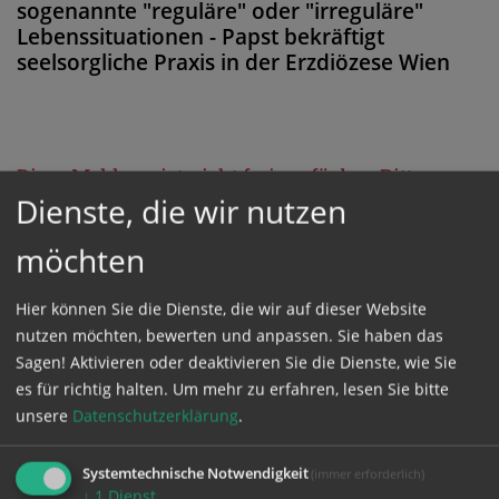
sogenannte "reguläre" oder "irreguläre"
Lebenssituationen - Papst bekräftigt
seelsorgliche Praxis in der Erzdiözese Wien
Diese Meldung ist nicht frei verfügbar. Bitte
Dienste, die wir nutzen
loggen Sie sich ein, oder bestellen Sie das
Produkt
Kathpress_online
.
möchten
Hier können Sie die Dienste, die wir auf dieser Website
GESCHÜTZTER BEREICH
nutzen möchten, bewerten und anpassen. Sie haben das
Sagen! Aktivieren oder deaktivieren Sie die Dienste, wie Sie
Bitte melden Sie sich mit Ihrem Benutzernamen
es für richtig halten.
Um mehr zu erfahren, lesen Sie bitte
unsere
Datenschutzerklärung
.
und Passwort an.
Systemtechnische Notwendigkeit
(immer erforderlich)
Benutzername
↓
1
Dienst