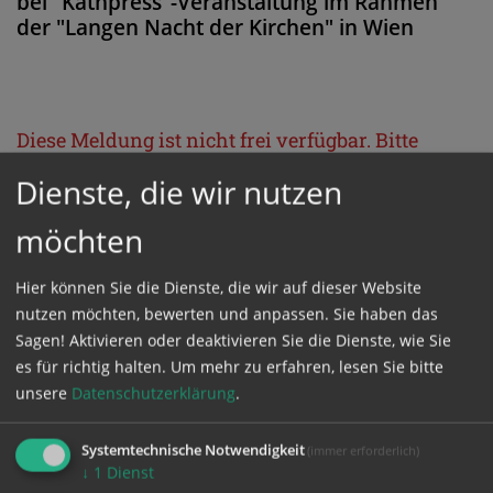
bei "Kathpress"-Veranstaltung im Rahmen
der "Langen Nacht der Kirchen" in Wien
Diese Meldung ist nicht frei verfügbar. Bitte
loggen Sie sich ein, oder bestellen Sie das
Dienste, die wir nutzen
Produkt
Kathpress_online
.
möchten
GESCHÜTZTER BEREICH
Hier können Sie die Dienste, die wir auf dieser Website
nutzen möchten, bewerten und anpassen. Sie haben das
Sagen! Aktivieren oder deaktivieren Sie die Dienste, wie Sie
Bitte melden Sie sich mit Ihrem Benutzernamen
es für richtig halten.
Um mehr zu erfahren, lesen Sie bitte
und Passwort an.
unsere
Datenschutzerklärung
.
Benutzername
Systemtechnische Notwendigkeit
(immer erforderlich)
↓
1
Dienst