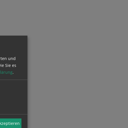
rten und
ie Sie es
lärung
.
akzeptieren