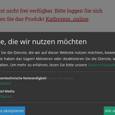
t nicht frei verfügbar. Bitte loggen Sie sich
llen Sie das Produkt
Kathpress_online
.
BEREICH
e, die wir nutzen möchten
ie sich mit Ihrem Benutzernamen und
 Sie die Dienste, die wir auf dieser Website nutzen möchten, bewe
e haben das Sagen! Aktivieren oder deaktivieren Sie die Dienste, w
alten.
Um mehr zu erfahren, lesen Sie bitte unsere
Datenschutzerk
temtechnische Notwendigkeit
(immer erforderlich)
Dienst
ial Media
Dienst
e akzeptieren
Alle 