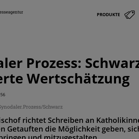
PRODUKTE
ler Prozess: Schwarz
erte Wertschätzung
:56
/Synodaler.Prozess/Schwarz
Bischof richtet Schreiben an Katholikin
en Getauften die Möglichkeit geben, sic
bringen und mitzugestalten