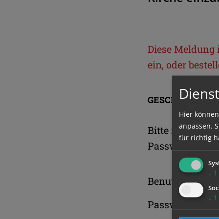
Diese Meldung is
ein, oder beste
Dienst
GESCHÜTZTER 
Hier können
anpassen. Si
Bitte melden S
für richtig h
Passwort an.
Sys
↓
1
Benutzername
Soc
↓
1
Passwort