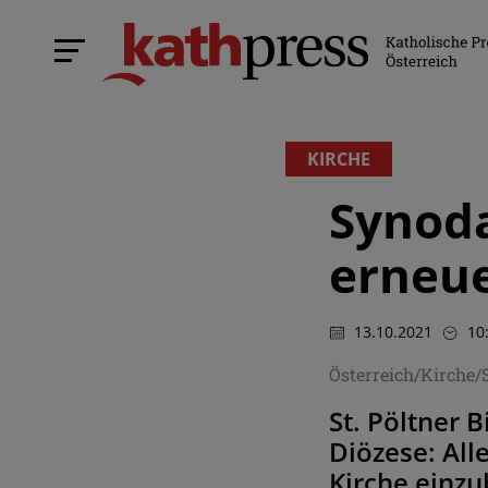
KIRCHE
Synoda
erneu
13.10.2021
10
Österreich/Kirche
St. Pöltner 
Diözese: All
Kirche einzu