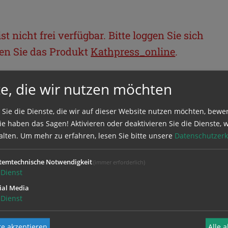
t nicht frei verfügbar. Bitte loggen Sie sich
llen Sie das Produkt
Kathpress_online
.
e, die wir nutzen möchten
BEREICH
 Sie die Dienste, die wir auf dieser Website nutzen möchten, bewe
ie sich mit Ihrem Benutzernamen und
e haben das Sagen! Aktivieren oder deaktivieren Sie die Dienste, w
alten.
Um mehr zu erfahren, lesen Sie bitte unsere
Datenschutzerk
temtechnische Notwendigkeit
(immer erforderlich)
Dienst
ial Media
Dienst
e akzeptieren
Alle 