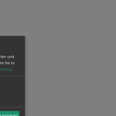
rten und
ie Sie es
lärung
.
akzeptieren