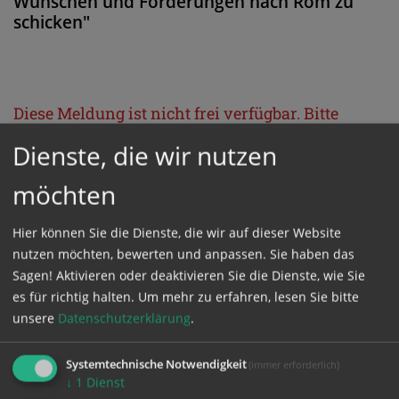
Wünschen und Forderungen nach Rom zu
schicken"
Diese Meldung ist nicht frei verfügbar. Bitte
loggen Sie sich ein, oder bestellen Sie das
Dienste, die wir nutzen
Produkt
Kathpress_online
.
möchten
GESCHÜTZTER BEREICH
Hier können Sie die Dienste, die wir auf dieser Website
nutzen möchten, bewerten und anpassen. Sie haben das
Sagen! Aktivieren oder deaktivieren Sie die Dienste, wie Sie
Bitte melden Sie sich mit Ihrem Benutzernamen
es für richtig halten.
Um mehr zu erfahren, lesen Sie bitte
und Passwort an.
unsere
Datenschutzerklärung
.
Benutzername
Systemtechnische Notwendigkeit
(immer erforderlich)
↓
1
Dienst