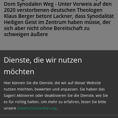
Dom Synodalen Weg - Unter Verweis auf den
2020 verstorbenen deutschen Theologen
Klaus Berger betont Lackner, dass Synodalität
Heiligen Geist im Zentrum haben müsse, der
sich aber nicht ohne Bereitschaft zu
schweigen äußere
Dienste, die wir nutzen
Diese Meldung ist nicht frei verfügbar. Bitte
loggen Sie sich ein, oder bestellen Sie das
möchten
Produkt
Kathpress_online
.
Hier können Sie die Dienste, die wir auf dieser Website
nutzen möchten, bewerten und anpassen. Sie haben das
GESCHÜTZTER BEREICH
Sagen! Aktivieren oder deaktivieren Sie die Dienste, wie Sie
es für richtig halten.
Um mehr zu erfahren, lesen Sie bitte
unsere
Datenschutzerklärung
.
Bitte melden Sie sich mit Ihrem Benutzernamen