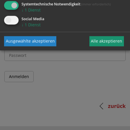
und Passwort an.
Systemtechnische Notwendigkeit
(immer erforderlich)
↓
1
Dienst
Social Media
Benutzername
↓
1
Dienst
Ausgewählte akzeptieren
Alle akzeptieren
Passwort
zurück