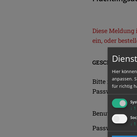
Diese Meldung is
ein, oder beste
Dienst
GESCHÜTZTER 
Hier können
anpassen. Si
Bitte melden S
für richtig h
Passwort an.
Sys
↓
1
Benutzername
Soc
↓
1
Passwort