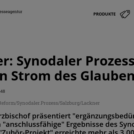
PRODUKTE
r: Synodaler Prozess
n Strom des Glauben
:48
/Reform/Synodaler.Prozess/Salzburg/Lackner
rzbischof präsentiert "ergänzungsbedür
h "anschlussfähige" Ergebnisse des Syn
 "Zuhör-Projekt" erreichte mehr als 3.