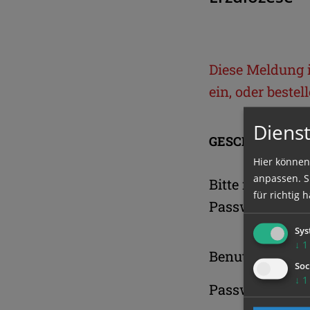
Diese Meldung is
ein, oder beste
Dienst
GESCHÜTZTER 
Hier können
anpassen. Si
Bitte melden S
für richtig h
Passwort an.
Sys
↓
1
Benutzername
Soc
↓
1
Passwort