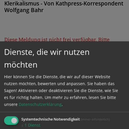
Klerikalismus - Von Kathpress-Korrespondent
Wolfgang Bahr
Diese Meldung ist nicht frei verfügbar. Bitte
loggen Sie sich ein, oder bestellen Sie das
Dienste, die wir nutzen
Produkt
Kathpress_online
.
möchten
GESCHÜTZTER BEREICH
Hier können Sie die Dienste, die wir auf dieser Website
nutzen möchten, bewerten und anpassen. Sie haben das
Sagen! Aktivieren oder deaktivieren Sie die Dienste, wie Sie
Bitte melden Sie sich mit Ihrem Benutzernamen
es für richtig halten.
Um mehr zu erfahren, lesen Sie bitte
und Passwort an.
unsere
Datenschutzerklärung
.
Systemtechnische Notwendigkeit
(immer erforderlich)
Benutzername
↓
1
Dienst