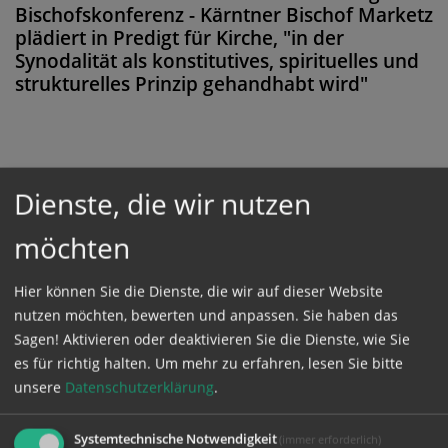
Bischofskonferenz - Kärntner Bischof Marketz
plädiert in Predigt für Kirche, "in der
Synodalität als konstitutives, spirituelles und
strukturelles Prinzip gehandhabt wird"
Diese Meldung ist nicht frei verfügbar. Bitte
Dienste, die wir nutzen
loggen Sie sich ein, oder bestellen Sie das
möchten
Produkt
Kathpress_online
.
Hier können Sie die Dienste, die wir auf dieser Website
GESCHÜTZTER BEREICH
nutzen möchten, bewerten und anpassen. Sie haben das
Sagen! Aktivieren oder deaktivieren Sie die Dienste, wie Sie
es für richtig halten.
Um mehr zu erfahren, lesen Sie bitte
Bitte melden Sie sich mit Ihrem Benutzernamen
unsere
Datenschutzerklärung
.
und Passwort an.
Systemtechnische Notwendigkeit
(immer erforderlich)