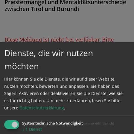
Priestermangel und Mentalitätsunterschiede
zwischen Tirol und Burundi
Diese Meldung ist nicht frei verfügbar. Bitte
loggen Sie sich ein, oder bestellen Sie das
Dienste, die wir nutzen
Produkt
Kathpress_online
.
möchten
GESCHÜTZTER BEREICH
Hier können Sie die Dienste, die wir auf dieser Website
nutzen möchten, bewerten und anpassen. Sie haben das
Sagen! Aktivieren oder deaktivieren Sie die Dienste, wie Sie
Bitte melden Sie sich mit Ihrem Benutzernamen
es für richtig halten.
Um mehr zu erfahren, lesen Sie bitte
und Passwort an.
unsere
Datenschutzerklärung
.
Systemtechnische Notwendigkeit
(immer erforderlich)
Benutzername
↓
1
Dienst