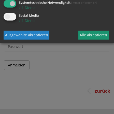
Systemtechnische Notwendigkeit
(immer erforderlich)
↓
1
Dienst
Benutzername
Social Media
↓
1
Dienst
Ausgewählte akzeptieren
Alle akzeptieren
Passwort
zurück