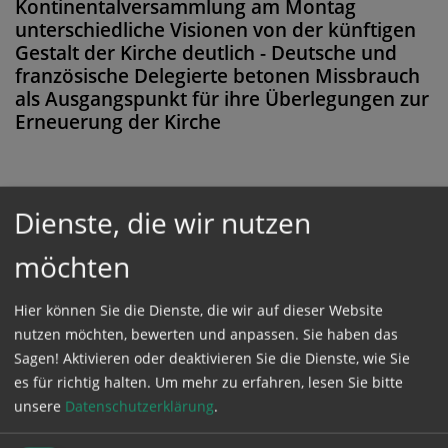
Kontinentalversammlung am Montag
unterschiedliche Visionen von der künftigen
Gestalt der Kirche deutlich - Deutsche und
französische Delegierte betonen Missbrauch
als Ausgangspunkt für ihre Überlegungen zur
Erneuerung der Kirche
Dienste, die wir nutzen
Diese Meldung ist nicht frei verfügbar. Bitte
loggen Sie sich ein, oder bestellen Sie das
möchten
Produkt
Kathpress_online
.
Hier können Sie die Dienste, die wir auf dieser Website
nutzen möchten, bewerten und anpassen. Sie haben das
GESCHÜTZTER BEREICH
Sagen! Aktivieren oder deaktivieren Sie die Dienste, wie Sie
es für richtig halten.
Um mehr zu erfahren, lesen Sie bitte
unsere
Datenschutzerklärung
.
Bitte melden Sie sich mit Ihrem Benutzernamen
und Passwort an.