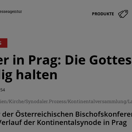
PRODUKTE
S
r in Prag: Die Gotte
ig halten
:54
hien/Kirche/Synodaler.Prozess/Kontinentalversammlung/L
 der Österreichischen Bischofskonfere
erlauf der Kontinentalsynode in Prag