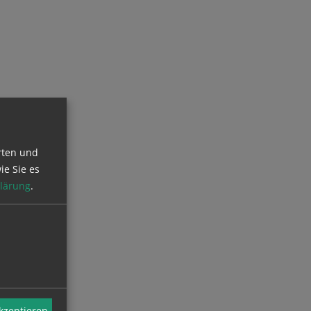
rten und
ie Sie es
lärung
.
akzeptieren