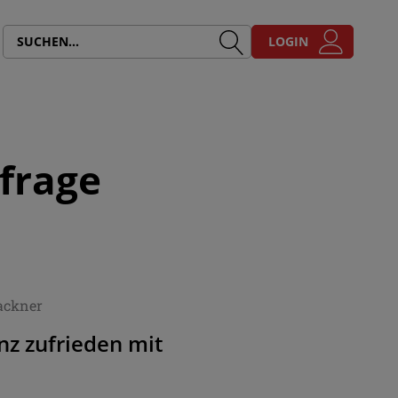
LOGIN
sfrage
ackner
nz zufrieden mit