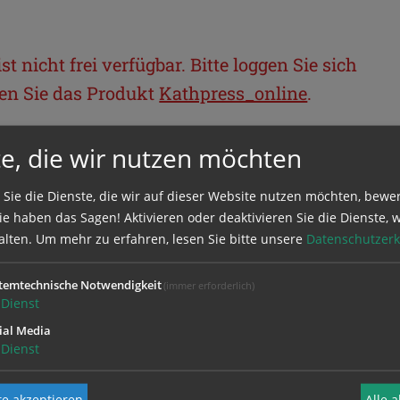
t nicht frei verfügbar. Bitte loggen Sie sich
llen Sie das Produkt
Kathpress_online
.
e, die wir nutzen möchten
BEREICH
 Sie die Dienste, die wir auf dieser Website nutzen möchten, bewe
ie sich mit Ihrem Benutzernamen und
e haben das Sagen! Aktivieren oder deaktivieren Sie die Dienste, w
alten.
Um mehr zu erfahren, lesen Sie bitte unsere
Datenschutzerk
temtechnische Notwendigkeit
(immer erforderlich)
Dienst
ial Media
Dienst
e akzeptieren
Alle 