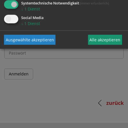
Systemtechnische Notwendigkeit
(immer erforderlich)
↓
1
Dienst
Benutzername
Social Media
↓
1
Dienst
Ausgewählte akzeptieren
Alle akzeptieren
Passwort
zurück