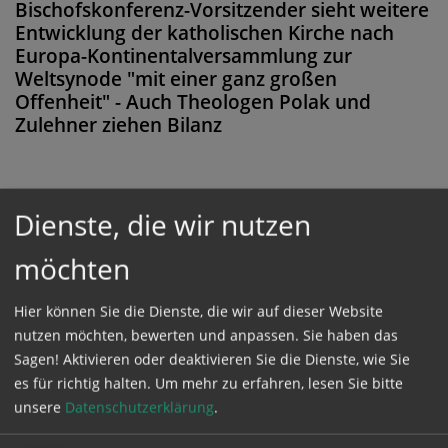
Bischofskonferenz-Vorsitzender sieht weitere
Entwicklung der katholischen Kirche nach
Europa-Kontinentalversammlung zur
Weltsynode "mit einer ganz großen
Offenheit" - Auch Theologen Polak und
Zulehner ziehen Bilanz
Dienste, die wir nutzen
Diese Meldung ist nicht frei verfügbar. Bitte
loggen Sie sich ein, oder bestellen Sie das
möchten
Produkt
Kathpress_online
.
Hier können Sie die Dienste, die wir auf dieser Website
nutzen möchten, bewerten und anpassen. Sie haben das
GESCHÜTZTER BEREICH
Sagen! Aktivieren oder deaktivieren Sie die Dienste, wie Sie
es für richtig halten.
Um mehr zu erfahren, lesen Sie bitte
unsere
Datenschutzerklärung
.
Bitte melden Sie sich mit Ihrem Benutzernamen
und Passwort an.