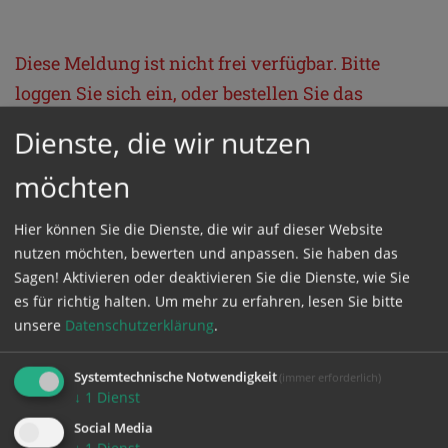
Diese Meldung ist nicht frei verfügbar. Bitte
loggen Sie sich ein, oder bestellen Sie das
Produkt
Kathpress_online
.
Dienste, die wir nutzen
möchten
GESCHÜTZTER BEREICH
Hier können Sie die Dienste, die wir auf dieser Website
Bitte melden Sie sich mit Ihrem Benutzernamen
nutzen möchten, bewerten und anpassen. Sie haben das
Sagen! Aktivieren oder deaktivieren Sie die Dienste, wie Sie
und Passwort an.
es für richtig halten.
Um mehr zu erfahren, lesen Sie bitte
unsere
Datenschutzerklärung
.
Benutzername
Systemtechnische Notwendigkeit
(immer erforderlich)
↓
1
Dienst
Passwort
Social Media