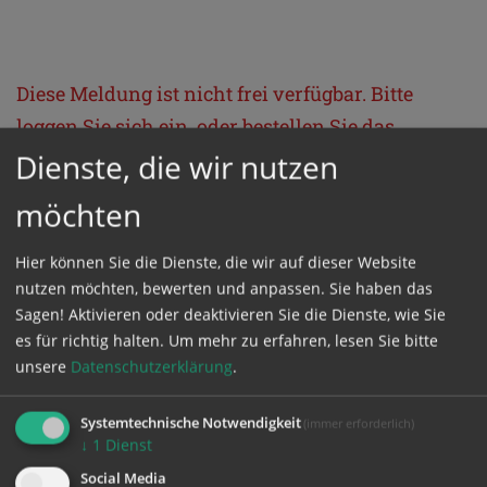
Diese Meldung ist nicht frei verfügbar. Bitte
loggen Sie sich ein, oder bestellen Sie das
Produkt
Kathpress_online
.
Dienste, die wir nutzen
möchten
GESCHÜTZTER BEREICH
Hier können Sie die Dienste, die wir auf dieser Website
nutzen möchten, bewerten und anpassen. Sie haben das
Bitte melden Sie sich mit Ihrem Benutzernamen
Sagen! Aktivieren oder deaktivieren Sie die Dienste, wie Sie
und Passwort an.
es für richtig halten.
Um mehr zu erfahren, lesen Sie bitte
unsere
Datenschutzerklärung
.
Benutzername
Systemtechnische Notwendigkeit
(immer erforderlich)
↓
1
Dienst
Social Media