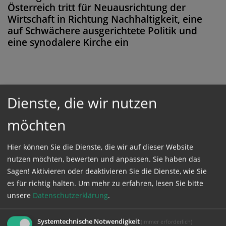
Österreich tritt für Neuausrichtung der
Wirtschaft in Richtung Nachhaltigkeit, eine
auf Schwächere ausgerichtete Politik und
eine synodalere Kirche ein
Diese Meldung ist nicht frei verfügbar. Bitte
Dienste, die wir nutzen
loggen Sie sich ein, oder bestellen Sie das
möchten
Produkt
Kathpress_online
.
Hier können Sie die Dienste, die wir auf dieser Website
GESCHÜTZTER BEREICH
nutzen möchten, bewerten und anpassen. Sie haben das
Sagen! Aktivieren oder deaktivieren Sie die Dienste, wie Sie
es für richtig halten.
Um mehr zu erfahren, lesen Sie bitte
Bitte melden Sie sich mit Ihrem Benutzernamen
unsere
Datenschutzerklärung
.
und Passwort an.
Systemtechnische Notwendigkeit
(immer erforderlich)