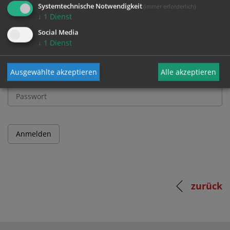
und Passwort an.
Systemtechnische Notwendigkeit
(immer erforderlich)
↓
1
Dienst
Benutzername
Social Media
↓
1
Dienst
Ausgewählte akzeptieren
Alle akzeptieren
Passwort
zurück