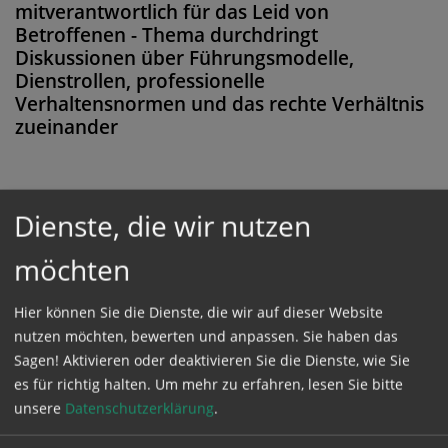
mitverantwortlich für das Leid von
Betroffenen - Thema durchdringt
Diskussionen über Führungsmodelle,
Dienstrollen, professionelle
Verhaltensnormen und das rechte Verhältnis
zueinander
Dienste, die wir nutzen
Diese Meldung ist nicht frei verfügbar. Bitte
loggen Sie sich ein, oder bestellen Sie das
möchten
Produkt
Kathpress_online
.
Hier können Sie die Dienste, die wir auf dieser Website
nutzen möchten, bewerten und anpassen. Sie haben das
GESCHÜTZTER BEREICH
Sagen! Aktivieren oder deaktivieren Sie die Dienste, wie Sie
es für richtig halten.
Um mehr zu erfahren, lesen Sie bitte
unsere
Datenschutzerklärung
.
Bitte melden Sie sich mit Ihrem Benutzernamen