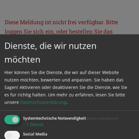
Diese Meldung ist nicht frei verfügbar. Bitte
loggen Sie sich ein, oder bestellen Sie das
Produkt
Kathpress_online
.
Dienste, die wir nutzen
möchten
GESCHÜTZTER BEREICH
Hier können Sie die Dienste, die wir auf dieser Website
nutzen möchten, bewerten und anpassen. Sie haben das
Bitte melden Sie sich mit Ihrem Benutzernamen
Sagen! Aktivieren oder deaktivieren Sie die Dienste, wie Sie
und Passwort an.
es für richtig halten.
Um mehr zu erfahren, lesen Sie bitte
unsere
Datenschutzerklärung
.
Benutzername
Systemtechnische Notwendigkeit
(immer erforderlich)
↓
1
Dienst
Social Media
Passwort