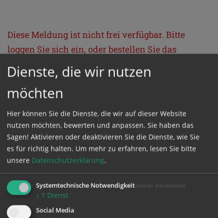
Diese Meldung ist nicht frei verfügbar. Bitte
loggen Sie sich ein, oder bestellen Sie das
Produkt
Kathpress_online
.
Dienste, die wir nutzen
möchten
GESCHÜTZTER BEREICH
Hier können Sie die Dienste, die wir auf dieser Website
nutzen möchten, bewerten und anpassen. Sie haben das
Bitte melden Sie sich mit Ihrem Benutzernamen
Sagen! Aktivieren oder deaktivieren Sie die Dienste, wie Sie
und Passwort an.
es für richtig halten.
Um mehr zu erfahren, lesen Sie bitte
unsere
Datenschutzerklärung
.
Benutzername
Systemtechnische Notwendigkeit
(immer erforderlich)
↓
1
Dienst
Social Media
Passwort