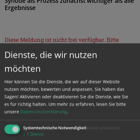
Synode als Prozess zunächst wichtiger als alle
Ergebnisse
Diese Meldung ist nicht frei verfügbar. Bitte
loggen Sie sich ein, oder bestellen Sie das
Dienste, die wir nutzen
Produkt
Kathpress_online
.
möchten
GESCHÜTZTER BEREICH
Hier können Sie die Dienste, die wir auf dieser Website
nutzen möchten, bewerten und anpassen. Sie haben das
Sagen! Aktivieren oder deaktivieren Sie die Dienste, wie Sie
Bitte melden Sie sich mit Ihrem Benutzernamen
es für richtig halten.
Um mehr zu erfahren, lesen Sie bitte
und Passwort an.
unsere
Datenschutzerklärung
.
Benutzername
Systemtechnische Notwendigkeit
(immer erforderlich)
↓
1
Dienst