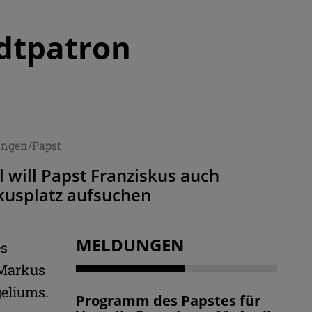
adtpatron
lungen/Papst
 will Papst Franziskus auch
kusplatz aufsuchen
MELDUNGEN
es
 Markus
geliums.
Programm des Papstes für