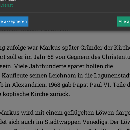
idensgeschichte Jesu soll Markus auf Grundlag
Dienst
etrus verfasst haben. Selbst hatte er Jesus verm
nt. Das "Evangelium nach Markus" gilt als das ä
e akzeptieren
Alle 
elien im Neuen Testament.
ng zufolge war Markus später Gründer der Kirch
rt soll er im Jahr 68 von Gegnern des Christen
sein. Viele Jahrhunderte später holten die
 Kaufleute seinen Leichnam in die Lagunenstadt
eb in Alexandrien. 1968 gab Papst Paul VI. Teile 
e koptische Kirche zurück.
Markus wird mit einem geflügelten Löwen darges
ndet sich auch im Stadtwappen Venedigs: Der Lö