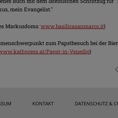
enes Buch mit dem lateinischen Schriftzug für "
rkus, mein Evangelist."
 des Markusdoms:
www.basilicasanmarco.it
)
emenschwerpunkt zum Papstbesuch bei der Bie
www.kathpress.at/Papst-in-Venedig
)
SSUM
KONTAKT
DATENSCHUTZ & C