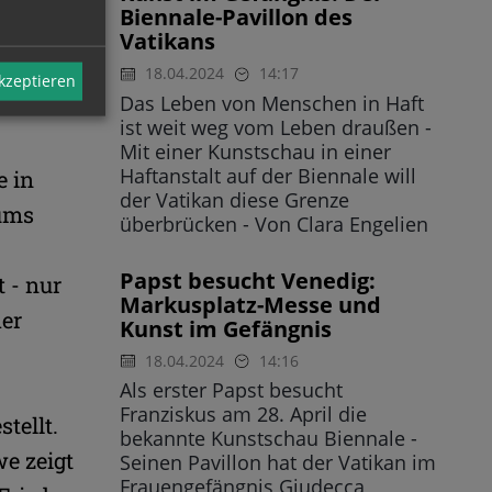
e von
Biennale-Pavillon des
utlich
Vatikans
lteste
18.04.2024
14:17
akzeptieren
Das Leben von Menschen in Haft
ist weit weg vom Leben draußen -
Mit einer Kunstschau in einer
Haftanstalt auf der Biennale will
e in
der Vatikan diese Grenze
tums
überbrücken - Von Clara Engelien
Papst besucht Venedig:
 - nur
Markusplatz-Messe und
der
Kunst im Gefängnis
18.04.2024
14:16
Als erster Papst besucht
Franziskus am 28. April die
tellt.
bekannte Kunstschau Biennale -
we zeigt
Seinen Pavillon hat der Vatikan im
Frauengefängnis Giudecca