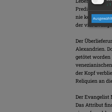
Lebens- und Le
↓
1
Predigten des P
nie kennengeler
Ausgewählt
der vier Evang
Der Überlieferu
Alexandrien. Do
getötet worden 
venezianischen
der Kopf verbli
Reliquien an di
Der Evangelist 
Das Attribut fi