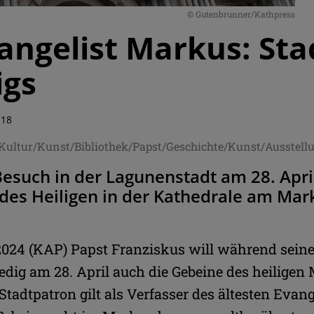
© Gutenbrunner/Kathpress
angelist Markus: St
igs
:18
/Kultur/Kunst/Bibliothek/Papst/Geschichte/Kunst/Ausstel
esuch in der Lagunenstadt am 28. April
des Heiligen in der Kathedrale am Mar
.2024 (KAP) Papst Franziskus will während sein
dig am 28. April auch die Gebeine des heiligen
Stadtpatron gilt als Verfasser des ältesten Evan