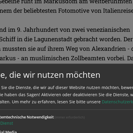
r Gebeine ruht im Markusdom am weltberühmten
nem der beliebtesten Fotomotive von Italienreis
sind im 9. Jahrhundert von zwei venezianischen
Schiff in die Lagunenstadt gebracht worden. Der
 mussten sie auf ihrem Weg von Alexandrien -
Markus - an muslimischen Zollbeamten vorbei. D
icht auffiel, sollen sie sie unter einer Ladung
e, die wir nutzen möchten
h versteckt haben.
 Sie die Dienste, die wir auf dieser Website nutzen möchten, bewe
e haben das Sagen! Aktivieren oder deaktivieren Sie die Dienste, w
 wurde vermutlich kurz nach dem Jahr Null im 
alten.
Um mehr zu erfahren, lesen Sie bitte unsere
Datenschutzerk
 In Jerusalem soll er sich den ersten Christen 
 angeschlossen haben. Später war er wohl für d
temtechnische Notwendigkeit
(immer erforderlich)
Dienst
als Dolmetscher in Rom tätig. Seinen Bericht übe
ial Media