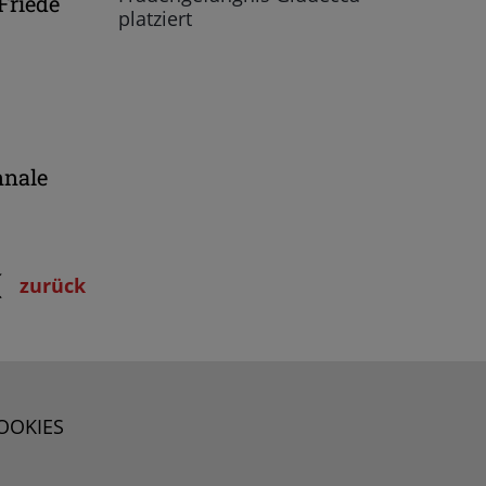
Friede
platziert
nnale
zurück
OOKIES