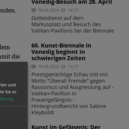
Venedig-Besuch am 28. April
enden.
18.04.2024
14:17
Gottesdienst auf dem
Markusplatz und Besuch des
Vatikan-Pavillons bei der Biennale
60. Kunst-Biennale in
 dem
Venedig beginnt in
amit die
schwierigen Zeiten
18.04.2024
14:17
Prestigeträchtige Schau tritt mit
Motto "Überall Fremde" gegen
rten und
Rassismus und Ausgrenzung auf -
ie Sie es
heutigen
Vatikan-Pavillon in
lärung
.
Frauengefängnis -
und dem
Hintergrundbericht von Sabine
en
Kleyboldt
r die
Kunst im Gefängnis: Der