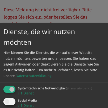
Diese Meldung ist nicht frei verfügbar. Bitte
loggen Sie sich ein, oder bestellen Sie das
Produkt
Kathpress_online
.
Dienste, die wir nutzen
möchten
GESCHÜTZTER BEREICH
Hier können Sie die Dienste, die wir auf dieser Website
Bitte melden Sie sich mit Ihrem Benutzernamen
nutzen möchten, bewerten und anpassen. Sie haben das
und Passwort an.
Sagen! Aktivieren oder deaktivieren Sie die Dienste, wie Sie
es für richtig halten.
Um mehr zu erfahren, lesen Sie bitte
unsere
Datenschutzerklärung
.
Benutzername
Systemtechnische Notwendigkeit
(immer erforderlich)
↓
1
Dienst
Passwort
Social Media
↓
1
Dienst