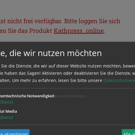
t nicht frei verfügbar. Bitte loggen Sie sich
llen Sie das Produkt
Kathpress_online
.
e, die wir nutzen möchten
BEREICH
 Sie die Dienste, die wir auf dieser Website nutzen möchten, bewe
ie sich mit Ihrem Benutzernamen und
e haben das Sagen! Aktivieren oder deaktivieren Sie die Dienste, w
alten.
Um mehr zu erfahren, lesen Sie bitte unsere
Datenschutzerk
temtechnische Notwendigkeit
(immer erforderlich)
Dienst
ial Media
Dienst
e akzeptieren
Alle 