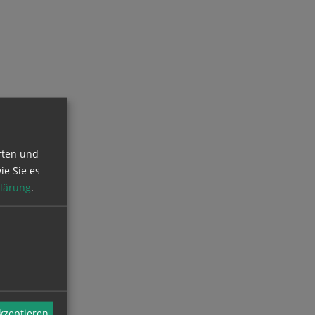
rten und
ie Sie es
lärung
.
akzeptieren