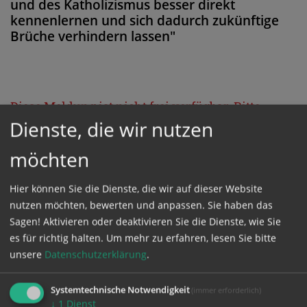
und des Katholizismus besser direkt
kennenlernen und sich dadurch zukünftige
Brüche verhindern lassen"
Diese Meldung ist nicht frei verfügbar. Bitte
Dienste, die wir nutzen
loggen Sie sich ein, oder bestellen Sie das
Produkt
Kathpress_online
.
möchten
Hier können Sie die Dienste, die wir auf dieser Website
GESCHÜTZTER BEREICH
nutzen möchten, bewerten und anpassen. Sie haben das
Sagen! Aktivieren oder deaktivieren Sie die Dienste, wie Sie
Bitte melden Sie sich mit Ihrem Benutzernamen
es für richtig halten.
Um mehr zu erfahren, lesen Sie bitte
unsere
Datenschutzerklärung
.
und Passwort an.
Systemtechnische Notwendigkeit
(immer erforderlich)
Benutzername
↓
1
Dienst