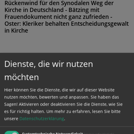
Rückenwind für den Synodalen Weg der
Kirche in Deutschland - Bätzing mit
Frauendokument nicht ganz zufrieden -
Oster: Kleriker behalten Entscheidungsgewalt
in Kirche
Diese Meldung ist nicht frei verfügbar. Bitte
Dienste, die wir nutzen
loggen Sie sich ein, oder bestellen Sie das
möchten
Produkt
Kathpress_online
.
Hier können Sie die Dienste, die wir auf dieser Website
nutzen möchten, bewerten und anpassen. Sie haben das
GESCHÜTZTER BEREICH
Sagen! Aktivieren oder deaktivieren Sie die Dienste, wie Sie
es für richtig halten.
Um mehr zu erfahren, lesen Sie bitte
Bitte melden Sie sich mit Ihrem Benutzernamen
unsere
Datenschutzerklärung
.
und Passwort an.
Systemtechnische Notwendigkeit
(immer erforderlich)