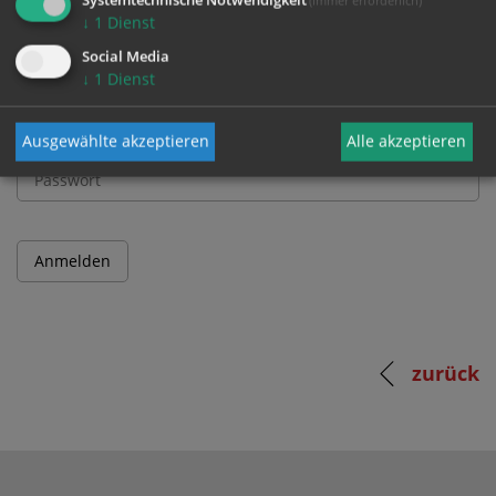
↓
1
Dienst
Benutzername
Social Media
↓
1
Dienst
Passwort
Ausgewählte akzeptieren
Alle akzeptieren
zurück