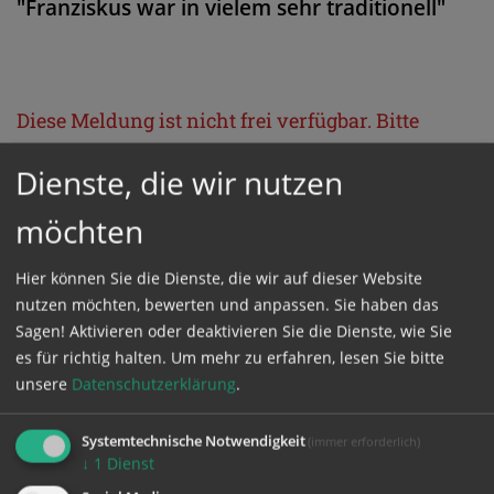
"Franziskus war in vielem sehr traditionell"
Diese Meldung ist nicht frei verfügbar. Bitte
loggen Sie sich ein, oder bestellen Sie das
Dienste, die wir nutzen
Produkt
Kathpress_online
.
möchten
GESCHÜTZTER BEREICH
Hier können Sie die Dienste, die wir auf dieser Website
nutzen möchten, bewerten und anpassen. Sie haben das
Bitte melden Sie sich mit Ihrem Benutzernamen
Sagen! Aktivieren oder deaktivieren Sie die Dienste, wie Sie
es für richtig halten.
Um mehr zu erfahren, lesen Sie bitte
und Passwort an.
unsere
Datenschutzerklärung
.
Benutzername
Systemtechnische Notwendigkeit
(immer erforderlich)
↓
1
Dienst