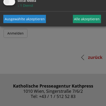
Social Media
↓
1
Dienst
Passwort
Ausgewählte akzeptieren
Alle akzeptieren
zurück
Katholische Presseagentur Kathpress
1010 Wien, Singerstraße 7/6/2
Tel: +43 / 1 / 512 52 83