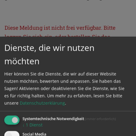
Diese Meldung ist nicht frei verfügbar. Bitte
loggen Sie sich ein, oder bestellen Sie das
Dienste, die wir nutzen
Produkt
Kathpress_online
.
möchten
GESCHÜTZTER BEREICH
Hier können Sie die Dienste, die wir auf dieser Website
nutzen möchten, bewerten und anpassen. Sie haben das
Bitte melden Sie sich mit Ihrem Benutzernamen
Sagen! Aktivieren oder deaktivieren Sie die Dienste, wie Sie
und Passwort an.
es für richtig halten.
Um mehr zu erfahren, lesen Sie bitte
unsere
Datenschutzerklärung
.
Benutzername
Systemtechnische Notwendigkeit
(immer erforderlich)
↓
1
Dienst
Social Media