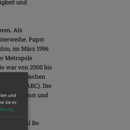
igkeit und
ren. Als
sterweihe. Papst
shio, im März 1996
er Metropole
o war von 2000 bis
yanmar. Zwischen
 Asiens (FABC). Der
, Gottesdienst und
rten und
ie Sie es
lärung
.
ür Kardinal Bo