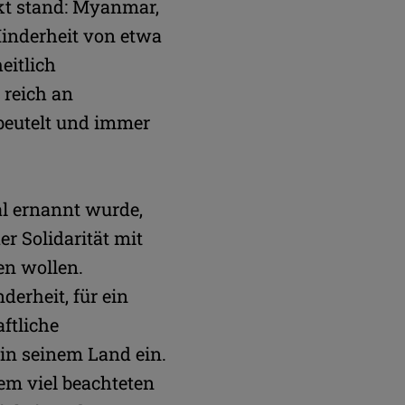
kt stand: Myanmar,
Minderheit von etwa
eitlich
 reich an
ebeutelt und immer
al ernannt wurde,
er Solidarität mit
en wollen.
derheit, für ein
ftliche
g in seinem Land ein.
em viel beachteten