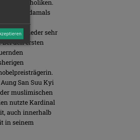
en und Katholiken.
sich schon damals
ählt zu den
ch immer wieder sehr
akzeptieren
 Bei den ersten
auernden
sherigen
nobelpreisträgerin.
h Aung San Suu Kyi
h der muslimischen
en nutzte Kardinal
t, auch innerhalb
it in seinem