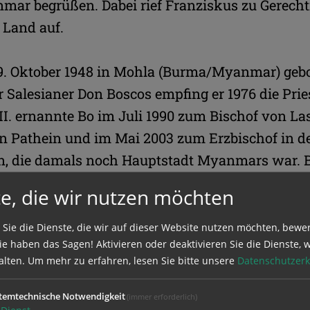
mar begrüßen. Dabei rief Franziskus zu Gerecht
Land auf.
. Oktober 1948 in Mohla (Burma/Myanmar) gebo
 Salesianer Don Boscos empfing er 1976 die Prie
I. ernannte Bo im Juli 1990 zum Bischof von La
n Pathein und im Mai 2003 zum Erzbischof in d
 die damals noch Hauptstadt Myanmars war. B
eit 2020 Präsident der Bischofskonferenz von M
e, die wir nutzen möchten
ührte er die Föderation der Bischofskonferenzen
a. Mitglied der vatikanischen Behörden für Orden
 Sie die Dienste, die wir auf dieser Website nutzen möchten, bewe
e haben das Sagen! Aktivieren oder deaktivieren Sie die Dienste, w
n.
alten.
Um mehr zu erfahren, lesen Sie bitte unsere
Datenschutzerk
ene Einsatz für Minderheiten beschränkt sich f
temtechnische Notwendigkeit
(immer erforderlich)
Dienst