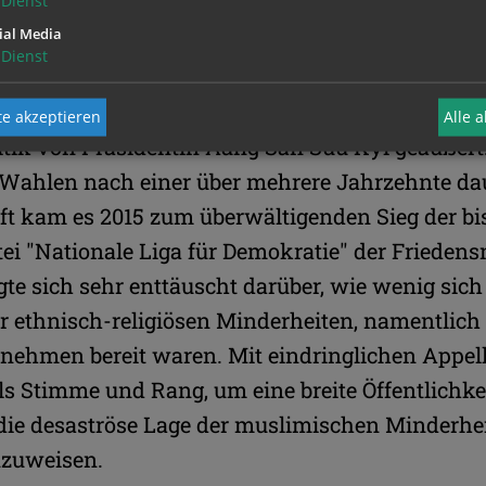
auf Christen oder womöglich nur die Katholikinn
ial Media
ner Kardinalsernennung alarmierte er über die 
Dienst
hingya-Flüchtlingskatastrophe. Bo zählte und z
 Kritikern des Militärregimes, hatte sich aber au
e akzeptieren
Alle 
litik von Präsidentin Aung San Suu Kyi geäußert.
n Wahlen nach einer über mehrere Jahrzehnte d
ft kam es 2015 zum überwältigenden Sieg der bi
ei "Nationale Liga für Demokratie" der Friedens
gte sich sehr enttäuscht darüber, wie wenig sic
er ethnisch-religiösen Minderheiten, namentlic
nehmen bereit waren. Mit eindringlichen Appell
s Stimme und Rang, um eine breite Öffentlichkei
 die desaströse Lage der muslimischen Minderhe
nzuweisen.