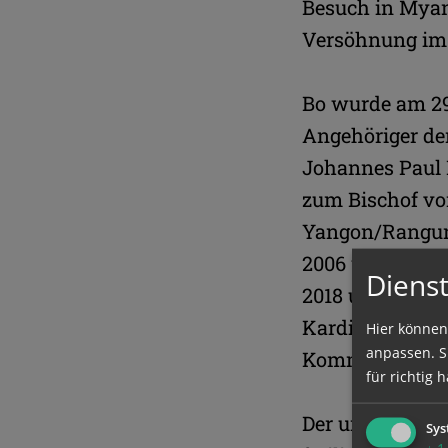
Besuch in Myan
Versöhnung im 
Bo wurde am 29
Angehöriger der
Johannes Paul I
zum Bischof vo
Yangon/Rangun,
2006 und ist s
Dienst
2018 und 2024 f
Kardinal ist u.
Hier können
anpassen. Si
Kommunikatio
für richtig h
Der unerschrock
Sys
↓
1