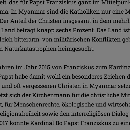
lt, das für Papst Franziskus ganz im Mittelpun
rma. In Myanmar sind die Katholiken nur eine 
Der Anteil der Christen insgesamt in dem mehrh
Land beträgt knapp sechs Prozent. Das Land ist
leich bitterarm, von militärischen Konflikten g
n Naturkatastrophen heimgesucht.
Jahren im Jahr 2015 von Franziskus zum Kardin
r Papst habe damit wohl ein besonderes Zeichen d
 und oft vergessenen Christen in Myanmar setz
zt sich der Kirchenmann für die christliche Min
, für Menschenrechte, ökologische und wirtscha
Religionsfreiheit sowie den interreligiösen Dialo
17 konnte Kardinal Bo Papst Franziskus zu ein