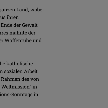
 ganzen Land, wobei
aus ihren
 Ende der Gewalt
hres mahnte der
ner Waffenruhe und
die katholische
m sozialen Arbeit
im Rahmen des von
 Weltmission" in
sions-Sonntags in