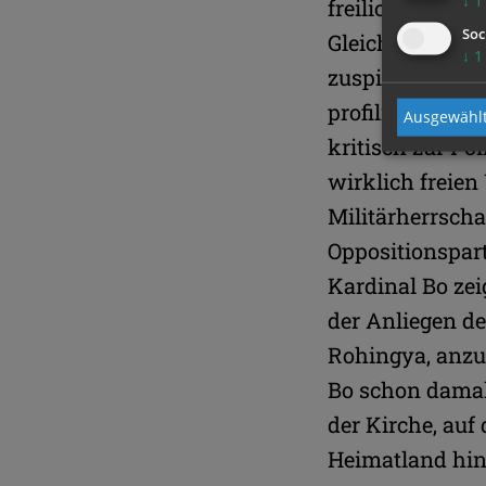
freilich nicht 
Soc
Gleich nach sei
↓
1
zuspitzende Ro
profiliertesten
Ausgewählt
kritisch zur Po
wirklich freie
Militärherrscha
Oppositionspart
Kardinal Bo zei
der Anliegen d
Rohingya, anzu
Bo schon damal
der Kirche, auf
Heimatland hi