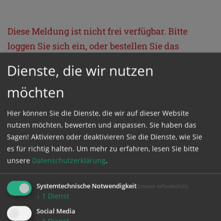
Diese Meldung ist nicht frei verfügbar. Bitte
loggen Sie sich ein, oder bestellen Sie das
Produkt
Kathpress_online
.
Dienste, die wir nutzen
möchten
GESCHÜTZTER BEREICH
Hier können Sie die Dienste, die wir auf dieser Website
Bitte melden Sie sich mit Ihrem Benutzernamen
nutzen möchten, bewerten und anpassen. Sie haben das
Sagen! Aktivieren oder deaktivieren Sie die Dienste, wie Sie
und Passwort an.
es für richtig halten.
Um mehr zu erfahren, lesen Sie bitte
unsere
Datenschutzerklärung
.
Benutzername
Systemtechnische Notwendigkeit
(immer erforderlich)
↓
1
Dienst
Passwort
Social Media