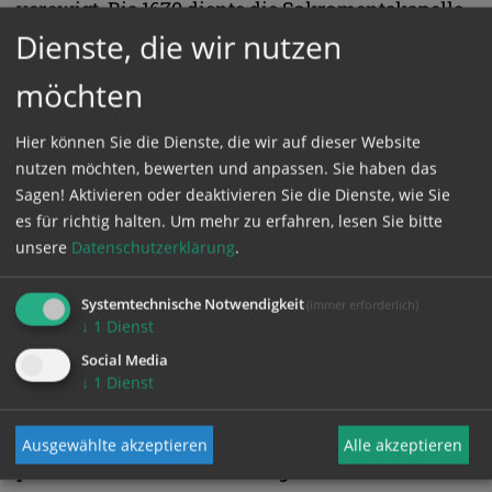
verewigt. Bis 1670 diente die Sakramentskapelle
Dienste, die wir nutzen
wie heute die Sixtina als Versammlungsraum für
das Konklave.
möchten
Die Sakristei der Sixtinischen Kapelle wird im
Hier können Sie die Dienste, die wir auf dieser Website
nutzen möchten, bewerten und anpassen. Sie haben das
Zusammenhang mit der Papstwahl auch "Raum
Sagen! Aktivieren oder deaktivieren Sie die Dienste, wie Sie
der Tränen" genannt. Hierher zieht sich das neue
es für richtig halten.
Um mehr zu erfahren, lesen Sie bitte
Kirchenoberhaupt zurück, legt sein
unsere
Datenschutzerklärung
.
Kardinalsgewand ab und kleidet sich als Papst
ein. Drei Gewänder in verschiedenen Größen
Systemtechnische Notwendigkeit
(immer erforderlich)
↓
1
Dienst
liegen in der Kammer bereit. Hier ist der Pontifex
Social Media
noch einmal allein mit seinen Gefühlen, daher
↓
1
Dienst
der Name des Zimmers. Danach treten die
wahlberechtigten Kardinäle in ihrer
Ausgewählte akzeptieren
Alle akzeptieren
protokollarischen Reihenfolge vor den