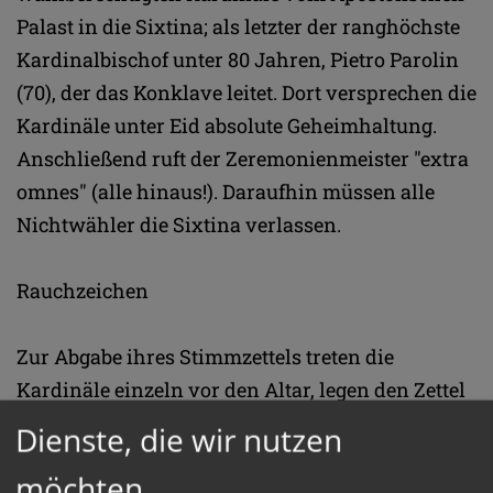
Palast in die Sixtina; als letzter der ranghöchste
Kardinalbischof unter 80 Jahren, Pietro Parolin
(70), der das Konklave leitet. Dort versprechen die
Kardinäle unter Eid absolute Geheimhaltung.
Anschließend ruft der Zeremonienmeister "extra
omnes" (alle hinaus!). Daraufhin müssen alle
Nichtwähler die Sixtina verlassen.
Rauchzeichen
Zur Abgabe ihres Stimmzettels treten die
Kardinäle einzeln vor den Altar, legen den Zettel
in die Urne und sprechen eine weitere
Dienste, die wir nutzen
Eidesformel. Anschließend werden die Stimmen
möchten
ausgezählt und die Zettel samt Unterlagen