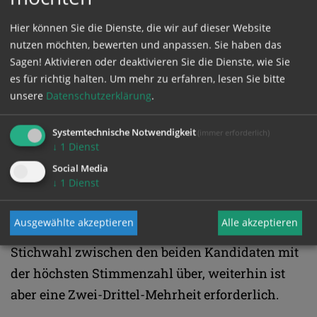
verbrannt. Traditionell wird dabei "schwarzer
Hier können Sie die Dienste, die wir auf dieser Website
oder weißer Rauch" als Signal für die
nutzen möchten, bewerten und anpassen. Sie haben das
Öffentlichkeit erzeugt. Zum Papst gewählt ist, wer
Sagen! Aktivieren oder deaktivieren Sie die Dienste, wie Sie
es für richtig halten.
Um mehr zu erfahren, lesen Sie bitte
zwei Drittel der Wählerstimmen erhält. Bis zu
unsere
Datenschutzerklärung
.
vier Wahlgänge täglich - zwei vormittags, zwei
nachmittags - werden durchgeführt.
Systemtechnische Notwendigkeit
(immer erforderlich)
↓
1
Dienst
Die Wahl wird für einen Tag des Gebets und der
Social Media
↓
1
Dienst
Meditation unterbrochen, wenn die Wahlen drei
Tage lang erfolglos waren. Waren 34 Wahlgänge
Ausgewählte akzeptieren
Alle akzeptieren
ohne Ergebnis, gehen die Kardinäle zu einer
Stichwahl zwischen den beiden Kandidaten mit
der höchsten Stimmenzahl über, weiterhin ist
aber eine Zwei-Drittel-Mehrheit erforderlich.