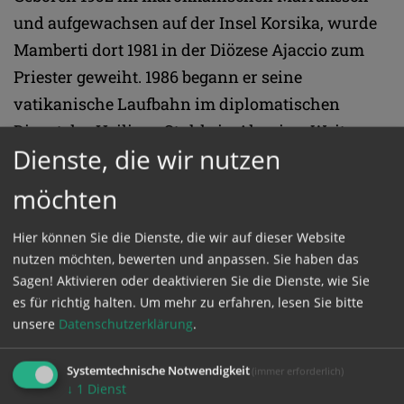
und aufgewachsen auf der Insel Korsika, wurde
Mamberti dort 1981 in der Diözese Ajaccio zum
Priester geweiht. 1986 begann er seine
vatikanische Laufbahn im diplomatischen
Dienst des Heiligen Stuhls in Algerien. Weitere
Dienste, die wir nutzen
Stationen unter anderen waren die Vatikan-
Vertretung bei den Vereinten Nationen in New
möchten
York, der Libanon und der Sudan.
Hier können Sie die Dienste, die wir auf dieser Website
nutzen möchten, bewerten und anpassen. Sie haben das
Seit 2006 war Mamberti dann vatikanischer
Sagen! Aktivieren oder deaktivieren Sie die Dienste, wie Sie
Außenminister, ernannt in der Frühzeit Papst
es für richtig halten.
Um mehr zu erfahren, lesen Sie bitte
Benedikts XVI. Aus diesen Jahren stammen als
unsere
Datenschutzerklärung
.
Auszeichnungen das Großkreuz des
Verdienstordens der Italienischen Republik
Systemtechnische Notwendigkeit
(immer erforderlich)
↓
1
Dienst
(2007), das Großkreuz des Sterns von Rumänien