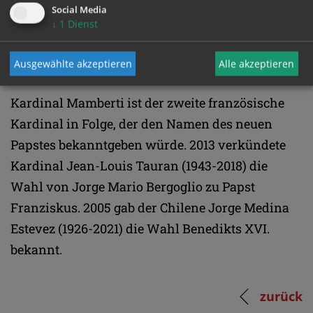
Social Media
(2008) und der Titel eines Komturs der
↓
1
Dienst
Ehrenlegion (2009). 2014 dann, unter Franziskus,
erfolgte die Versetzung als Leiter der Signatur.
Ausgewählte akzeptieren
Alle akzeptieren
Kardinal Mamberti ist der zweite französische
Kardinal in Folge, der den Namen des neuen
Papstes bekanntgeben würde. 2013 verkündete
Kardinal Jean-Louis Tauran (1943-2018) die
Wahl von Jorge Mario Bergoglio zu Papst
Franziskus. 2005 gab der Chilene Jorge Medina
Estevez (1926-2021) die Wahl Benedikts XVI.
bekannt.
zurück