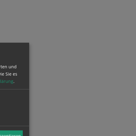
rten und
ie Sie es
lärung
.
akzeptieren