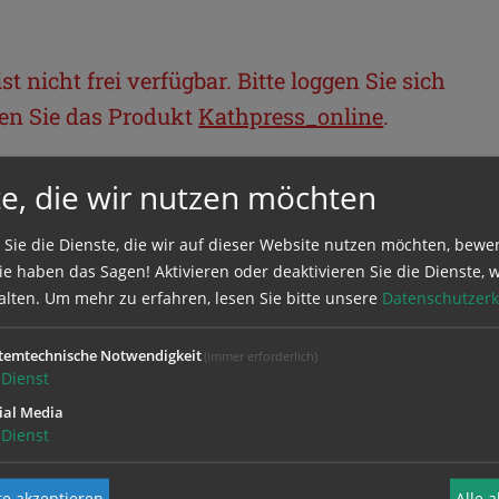
t nicht frei verfügbar. Bitte loggen Sie sich
llen Sie das Produkt
Kathpress_online
.
e, die wir nutzen möchten
BEREICH
 Sie die Dienste, die wir auf dieser Website nutzen möchten, bewe
ie sich mit Ihrem Benutzernamen und
e haben das Sagen! Aktivieren oder deaktivieren Sie die Dienste, w
alten.
Um mehr zu erfahren, lesen Sie bitte unsere
Datenschutzerk
temtechnische Notwendigkeit
(immer erforderlich)
Dienst
ial Media
Dienst
e akzeptieren
Alle 