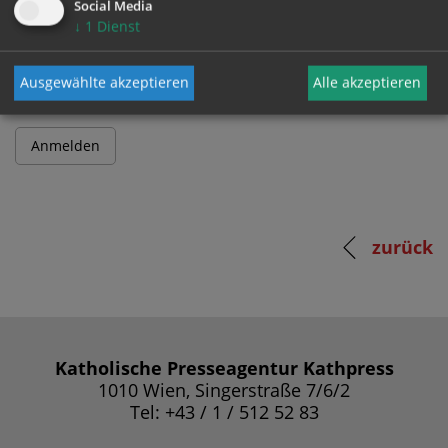
Social Media
↓
1
Dienst
Passwort
Ausgewählte akzeptieren
Alle akzeptieren
zurück
Katholische Presseagentur Kathpress
1010 Wien, Singerstraße 7/6/2
Tel: +43 / 1 / 512 52 83