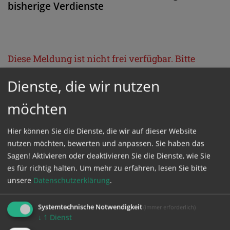
bisherige Verdienste
Diese Meldung ist nicht frei verfügbar. Bitte
loggen Sie sich ein, oder bestellen Sie das
Dienste, die wir nutzen
Produkt
Kathpress_online
.
möchten
GESCHÜTZTER BEREICH
Hier können Sie die Dienste, die wir auf dieser Website
nutzen möchten, bewerten und anpassen. Sie haben das
Bitte melden Sie sich mit Ihrem Benutzernamen
Sagen! Aktivieren oder deaktivieren Sie die Dienste, wie Sie
es für richtig halten.
Um mehr zu erfahren, lesen Sie bitte
und Passwort an.
unsere
Datenschutzerklärung
.
Benutzername
Systemtechnische Notwendigkeit
(immer erforderlich)
↓
1
Dienst