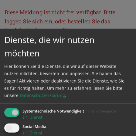
Diese Meldung ist nicht frei verfügbar. Bitte
loggen Sie sich ein, oder bestellen Sie das
Produkt
Kathpress_online
.
Dienste, die wir nutzen
möchten
GESCHÜTZTER BEREICH
Hier können Sie die Dienste, die wir auf dieser Website
Bitte melden Sie sich mit Ihrem Benutzernamen
nutzen möchten, bewerten und anpassen. Sie haben das
und Passwort an.
Sagen! Aktivieren oder deaktivieren Sie die Dienste, wie Sie
es für richtig halten.
Um mehr zu erfahren, lesen Sie bitte
unsere
Datenschutzerklärung
.
Benutzername
Systemtechnische Notwendigkeit
(immer erforderlich)
↓
1
Dienst
Passwort
Social Media
↓
1
Dienst