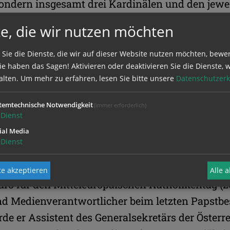
sondern insgesamt drei Kardinälen und den jewe
ferenz zu jeder Zeit mit höchster Kompetenz und
e, die wir nutzen möchten
n Hinkunft eine große Stütze bleiben", betonte 
ger bleibt auf Ersuchen des Wiener Erzbischofs bi
 Sie die Dienste, die wir auf dieser Website nutzen möchten, bewe
e haben das Sagen! Aktivieren oder deaktivieren Sie die Dienste, w
sowie zuständig für die Öffentlichkeitsarbeit de
alten.
Um mehr zu erfahren, lesen Sie bitte unsere
Datenschutzerk
 am 1. Jänner 2010 seine Tätigkeit als Chefreda
temtechnische Notwendigkeit
(immer erforderlich)
Dienst
innen, aber auch weiterhin das Medienreferat d
ial Media
nz leiten. Er ist seit 15 Jahren im Generalsekreta
Dienst
nz angestellt und war in dieser Zeit an allen gr
che in Österreich gestaltend beteiligt. Er leitet
e akzeptieren
Alle 
üro für den Mitteleuropäischen Katholikentag (
nd Medienverantwortlicher beim letzten Papstbe
rde er Assistent des Generalsekretärs der Österr