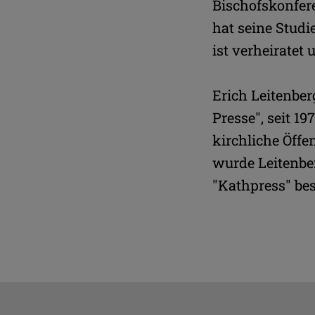
Bischofskonfere
hat seine Studi
ist verheiratet 
Erich Leitenber
Presse", seit 19
kirchliche Öffe
wurde Leitenbe
"Kathpress" best