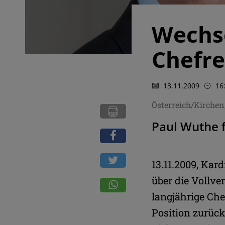
Wechse
Chefr
13.11.2009
16
Österreich/Kirche
Paul Wuthe f
13.11.2009, Kar
über die Vollv
langjährige Che
Position zurück