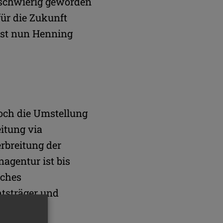
n schwierig geworden
für die Zukunft
ist nun Henning
noch die Umstellung
itung via
rbreitung der
agentur ist bis
iches
mtsträger und
sierte