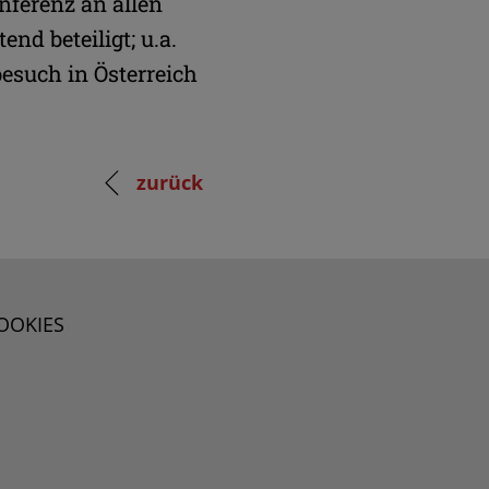
nferenz an allen
nd beteiligt; u.a.
esuch in Österreich
zurück
OOKIES