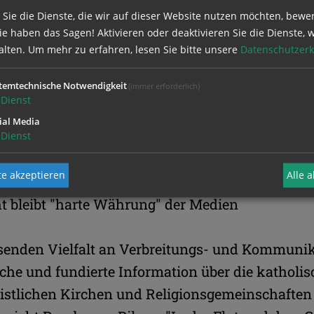
informiert.
 Sie die Dienste, die wir auf dieser Website nutzen möchten, bewe
e haben das Sagen! Aktivieren oder deaktivieren Sie die Dienste, w
 auf diese Zielgruppen setzte "Kathpress" früh a
alten.
Um mehr zu erfahren, lesen Sie bitte unsere
Datenschutzerk
iner für jeden zugänglichen Publikation ihrer 
temtechnische Notwendigkeit
(immer erforderlich)
seit beinahe 20 Jahren ein umfangreiches Nachri
Dienst
tal und ist heute auch auf Social-Network-Plat
ial Media
äsent. Seit einem Jahr gibt es zudem eine "Kat
Dienst
ones.
e akzeptieren
Alle 
ht bleibt "harte Währung" der Medien
senden Vielfalt an Verbreitungs- und Kommuni
liche und fundierte Information über die katholi
istlichen Kirchen und Religionsgemeinschaften 