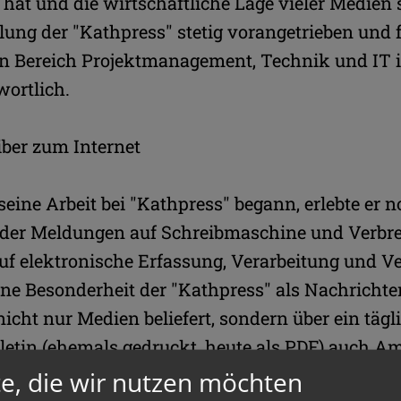
 hat und die wirtschaftliche Lage vieler Medie
klung der "Kathpress" stetig vorangetrieben und 
den Bereich Projektmanagement, Technik und IT 
wortlich.
ber zum Internet
eine Arbeit bei "Kathpress" begann, erlebte er 
der Meldungen auf Schreibmaschine und Verbre
uf elektronische Erfassung, Verarbeitung und Ve
ne Besonderheit der "Kathpress" als Nachrichten
nicht nur Medien beliefert, sondern über ein tägl
letin (ehemals gedruckt, heute als PDF) auch A
nnerhalb und außerhalb der Kirche sowie interes
e, die wir nutzen möchten