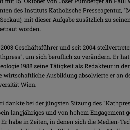
ht mit 15. Oktober von Josef Pumberger an Paul
nten des Instituts Katholische Presseagentur, 
-Seckau), mit dieser Aufgabe zusätzlich zu sein
betraut worden.
 2003 Geschäftsführer und seit 2004 stellvertret
athpress", um sich beruflich zu verändern. Er h
ologie 1988 seine Tätigkeit als Redakteur in de
 wirtschaftliche Ausbildung absolvierte er an d
versität Wien.
ri dankte bei der jüngsten Sitzung des "Kathpre
sein langjähriges und von hohem Engagement g
. Er habe in Zeiten, in denen sich die Medien-Te