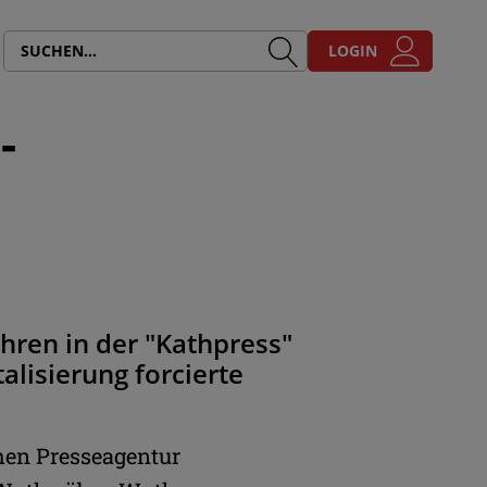
LOGIN
-
ahren in der "Kathpress"
talisierung forcierte
chen Presseagentur