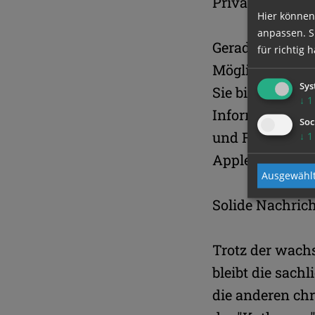
Privatpersonen 
Hier können
anpassen. Si
Gerade im Blick
für richtig h
Möglichkeiten e
Sys
Sie bietet auf 
↓
1
Informationspor
Soc
und Facebook pr
↓
1
Apple-Smartph
Ausgewählt
Solide Nachric
Trotz der wach
bleibt die sach
die anderen chr