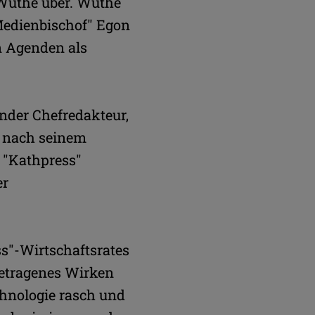
 Wuthe über. Wuthe
"Medienbischof" Egon
en Agenden als
ender Chefredakteur,
at nach seinem
r "Kathpress"
er
ss"-Wirtschaftsrates
etragenes Wirken
chnologie rasch und