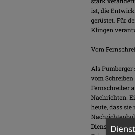
stark verändert
ist, die Entwic
gerüstet. Für 
Klingen verant
Vom Fernschrei
Als Pumberger s
vom Schreiben 
Fernschreiber a
Nachrichten. Ei
heute, dass sie 
Nachrichtenbul
Dienststellen i
Dienst