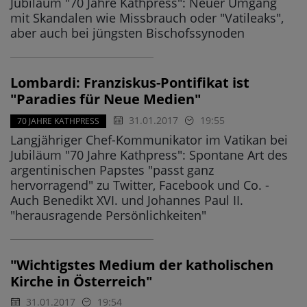
Jubiläum "70 Jahre Kathpress": Neuer Umgang
mit Skandalen wie Missbrauch oder "Vatileaks",
aber auch bei jüngsten Bischofssynoden
Lombardi: Franziskus-Pontifikat ist
"Paradies für Neue Medien"
31.01.2017
19:55
70 JAHRE KATHPRESS
Langjähriger Chef-Kommunikator im Vatikan bei
Jubiläum "70 Jahre Kathpress": Spontane Art des
argentinischen Papstes "passt ganz
hervorragend" zu Twitter, Facebook und Co. -
Auch Benedikt XVI. und Johannes Paul II.
"herausragende Persönlichkeiten"
"Wichtigstes Medium der katholischen
Kirche in Österreich"
31.01.2017
19:54