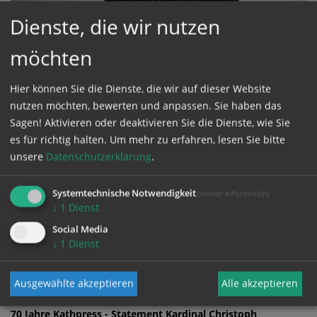
Dienste, die wir nutzen
möchten
Statement von Kardinal Christoph Schönborn beim
S
,
Festakt 70 Jahre Kathpress am 31. Jänner 2017 im
F
Wiener Raiffeisen-Haus.
W
Hier können Sie die Dienste, die wir auf dieser Website
nutzen möchten, bewerten und anpassen. Sie haben das
Sagen! Aktivieren oder deaktivieren Sie die Dienste, wie Sie
es für richtig halten.
Um mehr zu erfahren, lesen Sie bitte
unsere
Datenschutzerklärung
.
Zustimmung erforderlich!
Bitte akzeptieren Sie
Cookies von YouTube
und
laden Sie die
Systemtechnische Notwendigkeit
(immer erforderlich)
Seite neu
, um diesen Inhalt sehen zu können.
↓
1
Dienst
Social Media
↓
1
Dienst
70 Jahre Kathpress - Festvortrag P. Federico Lombardi
Ausgewählte akzeptieren
Alle akzeptieren
70 Jahre Kathpress - Statement Kardinal Christoph