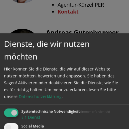
Agentur-Kürzel PER
Kontakt
Andreas Gutenbrunner
BA
Dienste, die wir nutzen
Ausland
möchten
Agentur-Kürzel GUT
Kontakt
Hier können Sie die Dienste, die wir auf dieser Website
nutzen möchten, bewerten und anpassen. Sie haben das
Sagen! Aktivieren oder deaktivieren Sie die Dienste, wie Sie
Jutta Steiner BA BA MA
es für richtig halten.
Um mehr zu erfahren, lesen Sie bitte
MA
unsere
Datenschutzerklärung
.
Inland
Systemtechnische Notwendigkeit
(immer erforderlich)
Agentur-Kürzel JUS
↓
1
Dienst
Kontakt
Social Media